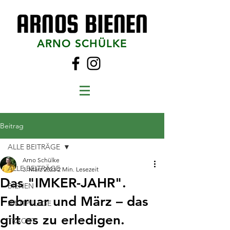
ARNO SCHÜLKE
Beitrag
ALLE BEITRÄGE
Arno Schülke
ALLE BEITRÄGE
3. März 2023
2 Min. Lesezeit
Das "IMKER-JAHR".
BIENEN
Februar und März – das
BRUTPFLEGE
gilt es zu erledigen.
TRACHT