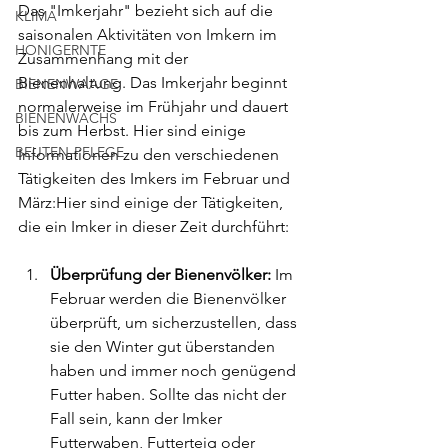
Das "Imkerjahr" bezieht sich auf die 
KLIMA
saisonalen Aktivitäten von Imkern im 
HONIGERNTE
Zusammenhang mit der 
Bienenhaltung. Das Imkerjahr beginnt 
BIENENWAAGE
normalerweise im Frühjahr und dauert 
BIENENWACHS
bis zum Herbst. Hier sind einige 
BEUTEN-PFLEGE
Informationen zu den verschiedenen 
Tätigkeiten des Imkers im Februar und 
März:Hier sind einige der Tätigkeiten, 
die ein Imker in dieser Zeit durchführt:
Überprüfung der Bienenvölker:
 Im 
Februar werden die Bienenvölker 
überprüft, um sicherzustellen, dass 
sie den Winter gut überstanden 
haben und immer noch genügend 
Futter haben. Sollte das nicht der 
Fall sein, kann der Imker 
Futterwaben, Futterteig oder 