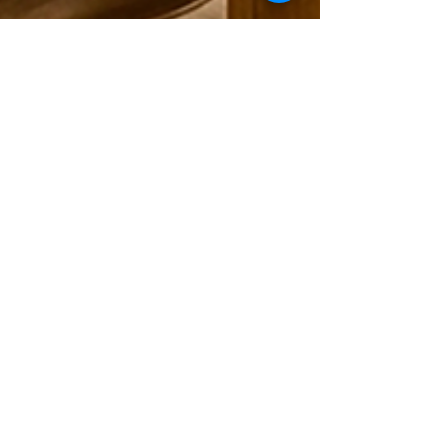
Arno Schülke
26. März
3 Min. Lesezeit
Kubus Kerze aus
Bienenwachs: Stilvoll und
nachhaltig
Kerzen sind mehr als nur Lichtquellen. Sie schaffen
Atmosphäre, bringen Wärme ins Zuhause und
können sogar ein Statement für Nachhaltigkeit