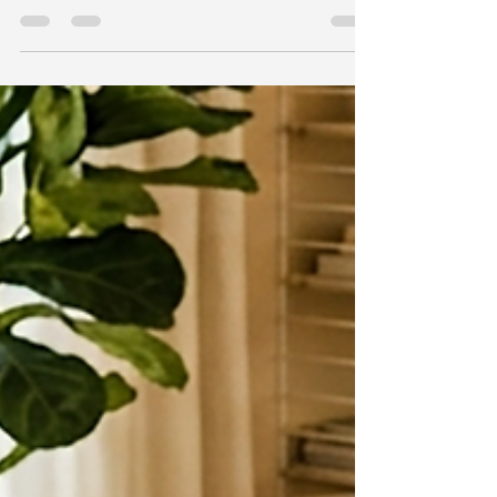
sprechen, das mir sehr am Herzen liegt: die lokale
Imkerei. Bienen sind faszinierende Geschöpfe,
und ihre Bedeutung für unsere Umwelt ist kaum
zu überschätzen. Doch warum ist gerade die
lokale Imkerei so wichtig? Und welche Vorteile
bringt sie uns allen? Lasst uns gemeinsam in die
Welt der Bienen eintauchen und entdecken, wie
wir durch lokale Imkerei nicht nur leckeren Honig
genießen, sondern auch aktiv zum Schutz unserer
Natur