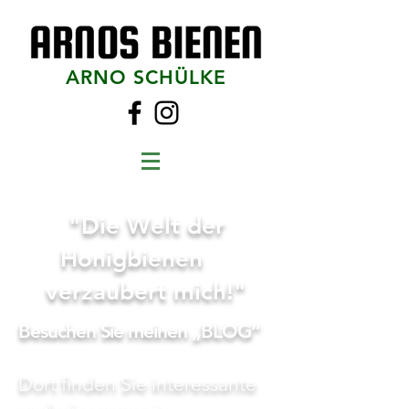
ARNO SCHÜLKE
"Die Welt der
Honigbienen
verzaubert mich!"
Besuchen Sie meinen „BLOG“
Dort finden Sie interessante